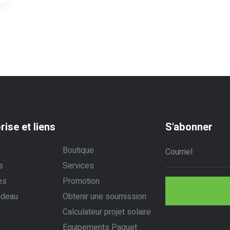
rise et liens
S'abonner
Boutique
s
Services
es
Promotion
adeau
Obtenir une soumission
Calculateur projet solaire
Equipements Paquet