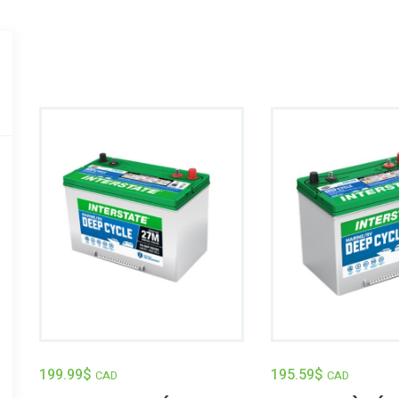
199.99
$
195.59
$
CAD
CAD