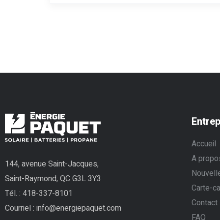
Entrep
Accueil
A propo
144, avenue Saint-Jacques,
Nouvell
Saint-Raymond, QC G3L 3Y3
Carte-c
Tél. :
418-337-8101
Contact
Courriel :
info@energiepaquet.com
FAQ