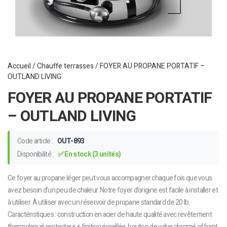
Accueil
/
Chauffe terrasses
/ FOYER AU PROPANE PORTATIF –
OUTLAND LIVING
FOYER AU PROPANE PORTATIF
– OUTLAND LIVING
Code article :
OUT-893
Disponibilité :
✅ En stock (3 unités)
Ce foyer au propane léger peut vous accompagner chaque fois que vous
avez besoin d’un peu de chaleur. Notre foyer d’origine est facile à installer et
à utiliser. À utiliser avec un réservoir de propane standard de 20 lb.
Caractéristiques : construction en acier de haute qualité avec revêtement
thermolaqué protecteur + finition émaillée, bouton de valve chromé offrant