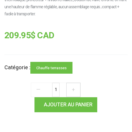
une hauteur de flamme réglable, aucun assemblage requis ; compact +
facile à transporter.
209.95$ CAD
Catégorie :
Chauffe terrasses
—
+
AJOUTER AU PANIER