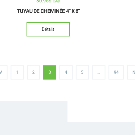
30.95
$
CAD
TUYAU DE CHEMINÉE 4” X 6”
Détails
V
1
2
3
4
5
…
94